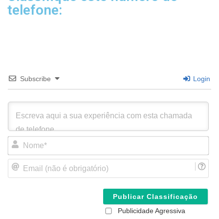
telefone:
Subscribe
Login
N
o
m
E
e
m
*
a
i
l
(
Publicidade Agressiva
n