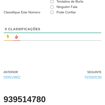
ã
Tentativa de Burla
o
Ninguém Fala
é
Classifique Este Número
Pode Confiar
o
b
r
i
g
0
CLASSIFICAÇÕES
a
t
ó
r
i
o
)
ANTERIOR
SEGUINTE
939514802
915509190
939514780