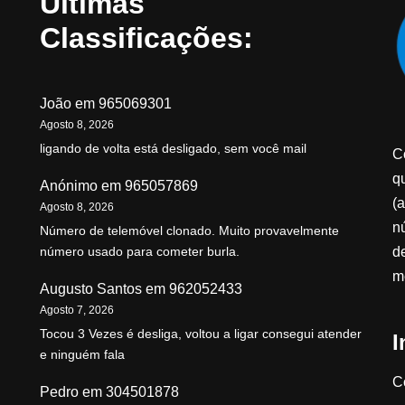
Últimas
Classificações:
João
em
965069301
Agosto 8, 2026
ligando de volta está desligado, sem você mail
C
qu
Anónimo
em
965057869
(a
Agosto 8, 2026
n
Número de telemóvel clonado. Muito provavelmente
d
número usado para cometer burla.
m
Augusto Santos
em
962052433
Agosto 7, 2026
Tocou 3 Vezes é desliga, voltou a ligar consegui atender
I
e ninguém fala
C
Pedro
em
304501878