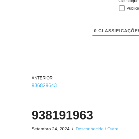
Classifiqu
Public
0
CLASSIFICAÇÕE
ANTERIOR
936829643
938191963
Setembro 24, 2024
Desconhecido / Outra