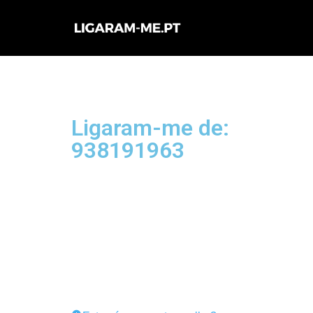
Avançar
para
o
conteúdo
Ligaram-me de:
938191963