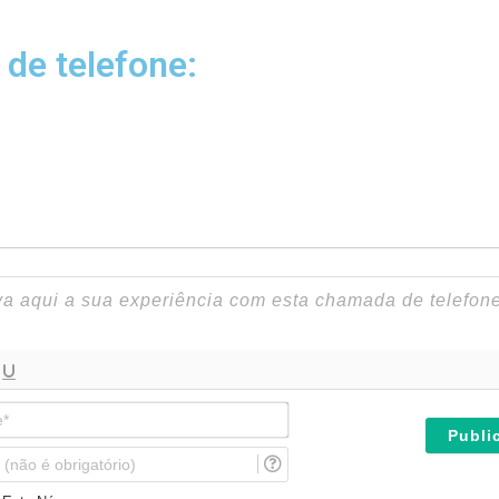
 de telefone:
N
o
m
E
e
m
*
a