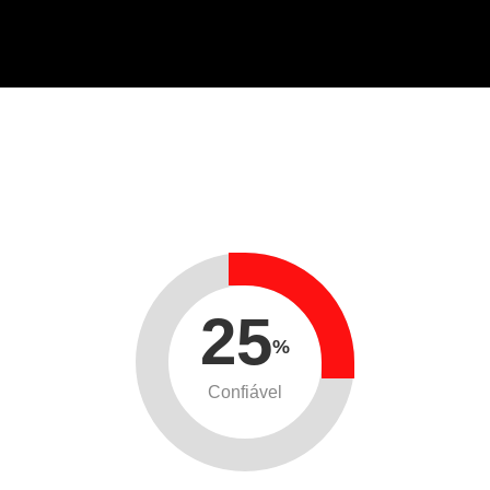
25
%
Confiável