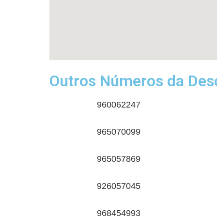
Outros Números da Desc
960062247
965070099
965057869
926057045
968454993