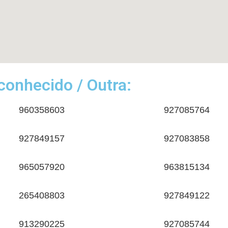
onhecido / Outra:
960358603
927085764
927849157
927083858
965057920
963815134
265408803
927849122
913290225
927085744