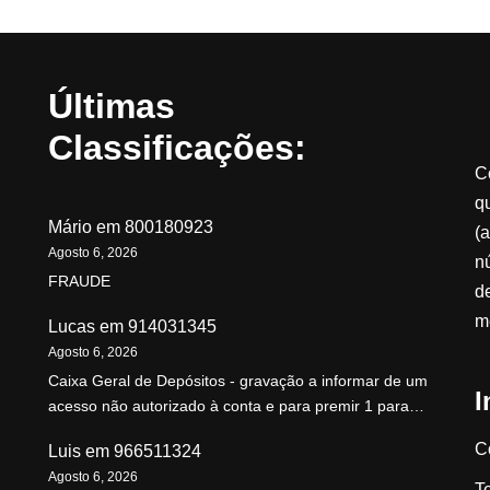
Últimas
Classificações:
C
qu
Mário
em
800180923
(a
Agosto 6, 2026
n
FRAUDE
d
m
Lucas
em
914031345
Agosto 6, 2026
Caixa Geral de Depósitos - gravação a informar de um
I
acesso não autorizado à conta e para premir 1 para…
C
Luis
em
966511324
Agosto 6, 2026
T