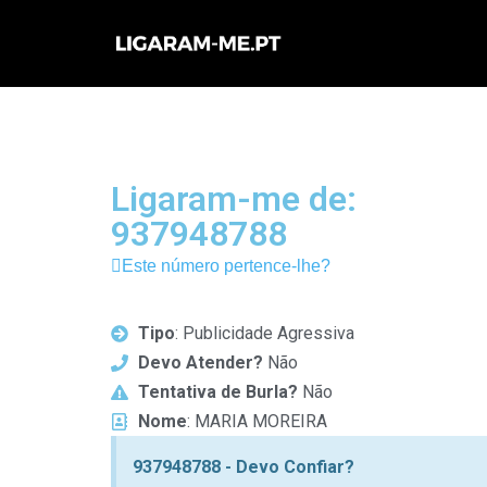
Avançar
para
o
conteúdo
Ligaram-me de:
937948788
Este número pertence-lhe?
Tipo
: Publicidade Agressiva
Devo Atender?
Não
Tentativa de Burla?
Não
Nome
: MARIA MOREIRA
937948788 - Devo Confiar?