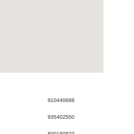
910440688
935402550
800180923