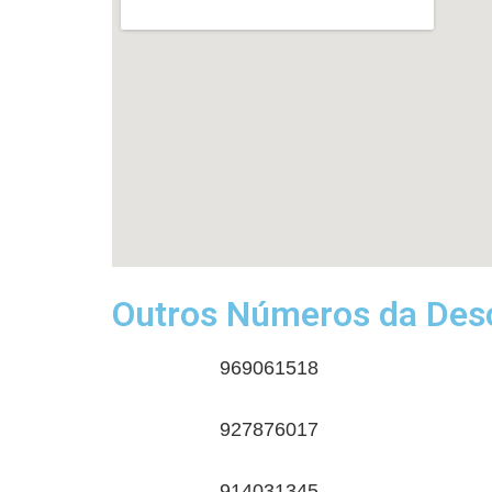
Outros Números da Desc
969061518
927876017
914031345