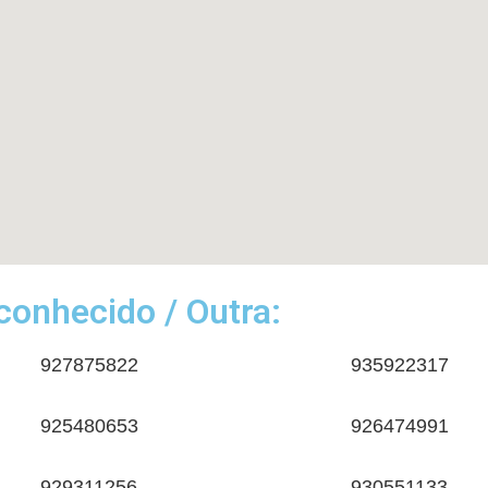
onhecido / Outra:
927875822
935922317
925480653
926474991
929311256
930551133