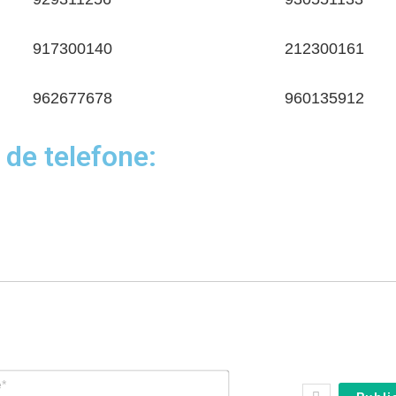
917300140
212300161
962677678
960135912
 de telefone:
N
o