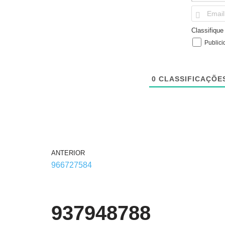
Classifiqu
Publici
0
CLASSIFICAÇÕE
ANTERIOR
966727584
937948788