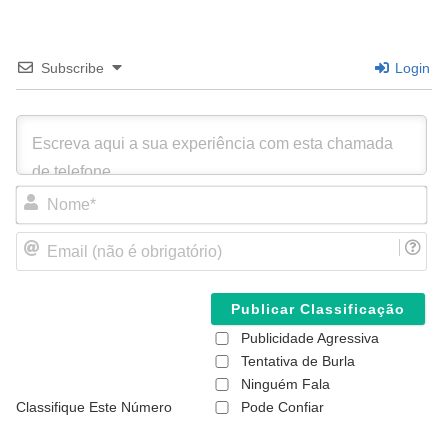
Subscribe
Login
N
o
m
E
e
m
*
a
i
l
(
Publicidade Agressiva
n
ã
Tentativa de Burla
o
Ninguém Fala
é
Classifique Este Número
Pode Confiar
o
b
r