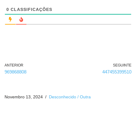
i
g
0
CLASSIFICAÇÕES
a
t
ó
r
i
o
)
ANTERIOR
SEGUINTE
969868808
447455399510
Novembro 13, 2024
Desconhecido / Outra