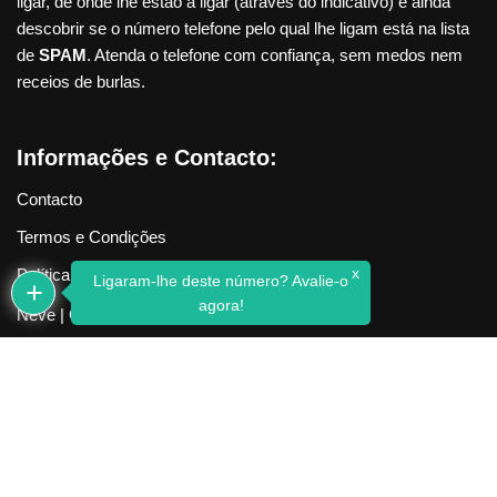
ligar, de onde lhe estão a ligar (através do indicativo) e ainda
descobrir se o número telefone pelo qual lhe ligam está na lista
de
SPAM
. Atenda o telefone com confiança, sem medos nem
receios de burlas.
Informações e Contacto:
Contacto
Termos e Condições
x
Política de Privacidade
Ligaram-lhe deste número? Avalie-o
agora!
Neve
| Criado com
WordPress