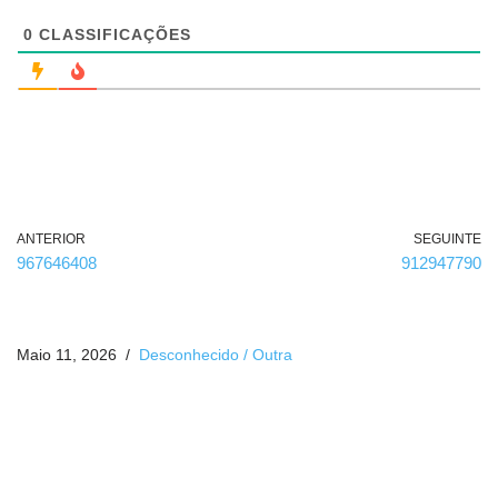
i
g
0
CLASSIFICAÇÕES
a
t
ó
r
i
o
)
ANTERIOR
SEGUINTE
967646408
912947790
Maio 11, 2026
Desconhecido / Outra