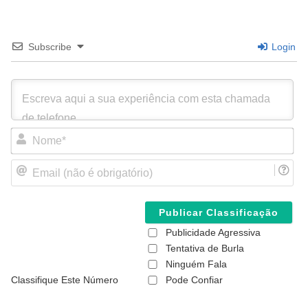
Subscribe
Login
N
o
m
E
e
m
*
a
i
l
(
Publicidade Agressiva
n
ã
Tentativa de Burla
o
Ninguém Fala
é
Classifique Este Número
Pode Confiar
o
b
r