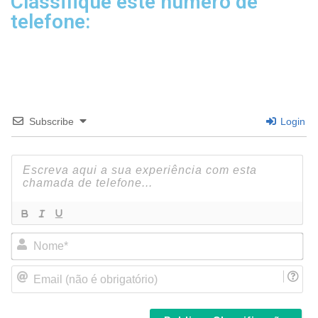
Classifique este número de
telefone:
Subscribe
Login
N
o
m
E
e
m
*
a
i