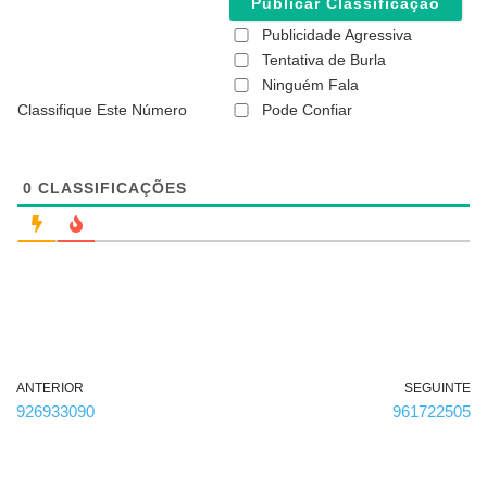
l
(
Publicidade Agressiva
n
ã
Tentativa de Burla
o
Ninguém Fala
é
Classifique Este Número
Pode Confiar
o
b
r
i
g
0
CLASSIFICAÇÕES
a
t
ó
r
i
o
)
ANTERIOR
SEGUINTE
926933090
961722505