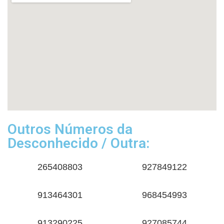
Outros Números da
Desconhecido / Outra:
265408803
927849122
913464301
968454993
913290225
927085744