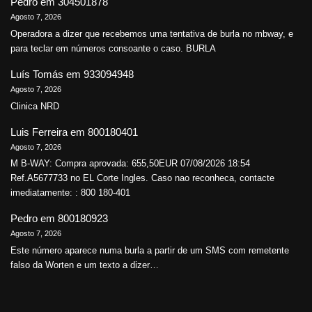
Pedro
em
304501878
Agosto 7, 2026
Operadora a dizer que recebemos uma tentativa de burla no mbway, e
para teclar em números consoante o caso. BURLA
Luís Tomás
em
933094948
Agosto 7, 2026
Clinica NRD
Luis Ferreira
em
800180401
Agosto 7, 2026
M B-WAY: Compra aprovada: 655,50EUR 07/08/2026 18:54
Ref.A5677733 no EL Corte Ingles. Caso nao reconheca, contacte
imediatamente: : 800 180-401
Pedro
em
800180923
Agosto 7, 2026
Este número aparece numa burla a partir de um SMS com remetente
falso da Worten e um texto a dizer…