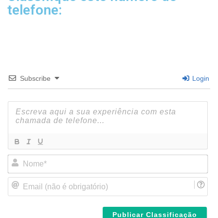
telefone:
Subscribe
Login
N
o
m
E
e
m
*
a
i
l