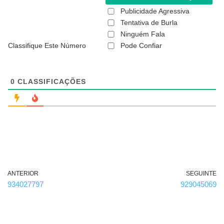
(
Publicidade Agressiva
n
ã
Tentativa de Burla
o
Ninguém Fala
é
Classifique Este Número
Pode Confiar
o
b
r
i
g
0
CLASSIFICAÇÕES
a
t
ó
r
i
o
)
ANTERIOR
SEGUINTE
934027797
929045069