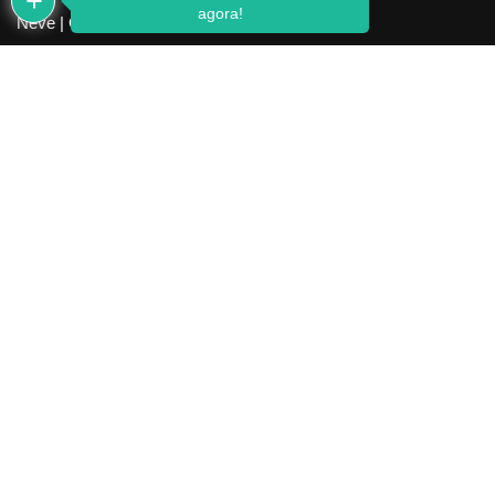
agora!
Neve
| Criado com
WordPress