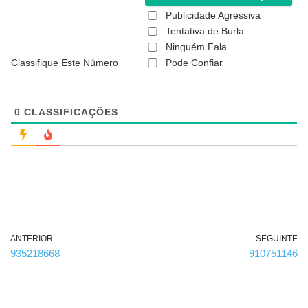
(
Publicidade Agressiva
n
ã
Tentativa de Burla
o
Ninguém Fala
é
Classifique Este Número
Pode Confiar
o
b
r
i
g
0
CLASSIFICAÇÕES
a
t
ó
r
i
o
)
ANTERIOR
SEGUINTE
935218668
910751146