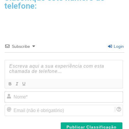
telefone:
Subscribe
Login
N
o
m
E
e
m
*
a
i
l