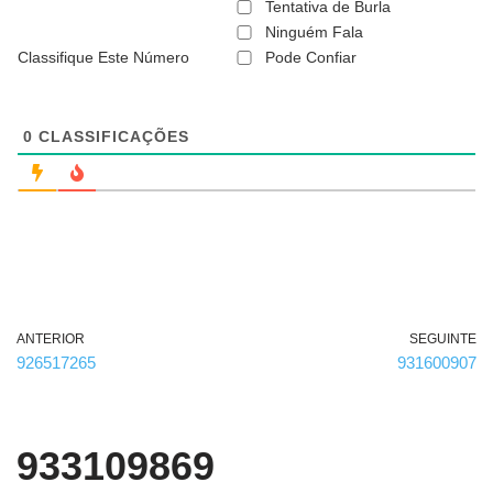
ã
Tentativa de Burla
o
Ninguém Fala
é
Classifique Este Número
Pode Confiar
o
b
r
i
g
0
CLASSIFICAÇÕES
a
t
ó
r
i
o
)
ANTERIOR
SEGUINTE
926517265
931600907
933109869