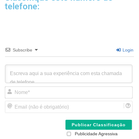
telefone:
Subscribe
Login
N
o
m
E
e
m
*
a
i
l
(
Publicidade Agressiva
n