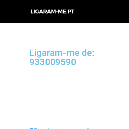
Avançar
para
o
conteúdo
Ligaram-me de:
933009590