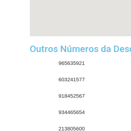
Outros Números da Desc
965635921
603241577
918452567
934465654
213805600