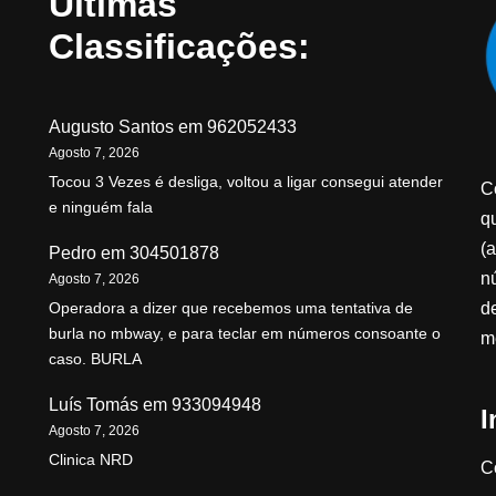
Últimas
Classificações:
Augusto Santos
em
962052433
Agosto 7, 2026
Tocou 3 Vezes é desliga, voltou a ligar consegui atender
C
e ninguém fala
qu
(a
Pedro
em
304501878
n
Agosto 7, 2026
d
Operadora a dizer que recebemos uma tentativa de
burla no mbway, e para teclar em números consoante o
m
caso. BURLA
Luís Tomás
em
933094948
I
Agosto 7, 2026
Clinica NRD
C