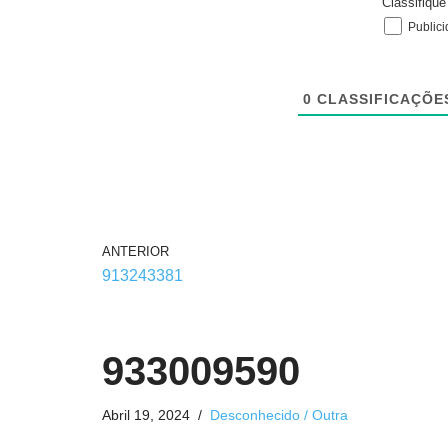
Classifiqu
Public
0
CLASSIFICAÇÕE
ANTERIOR
913243381
933009590
Abril 19, 2024
Desconhecido / Outra