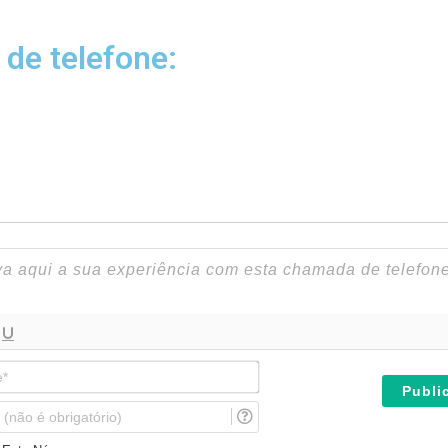
 de telefone:
N
o
m
E
e
m
*
a