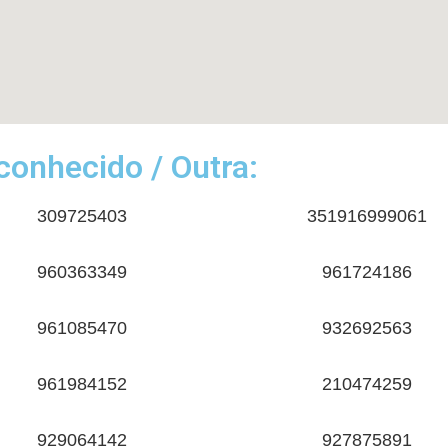
onhecido / Outra:
309725403
351916999061
960363349
961724186
961085470
932692563
961984152
210474259
929064142
927875891