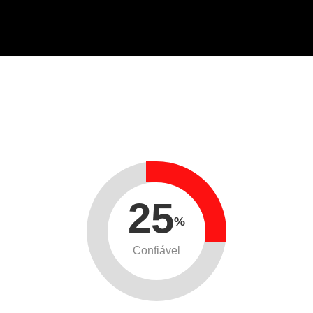
25
%
Confiável