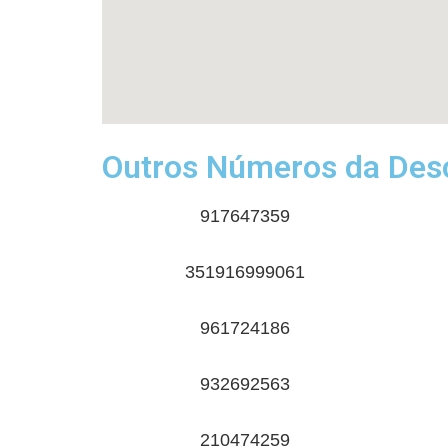
Outros Números da Desc
917647359
351916999061
961724186
932692563
210474259