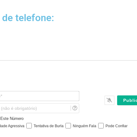
 de telefone:
N
o
m
E
e
m
*
a
e Este Número
i
dade Agressiva
Tentativa de Burla
Ninguém Fala
Pode Confiar
l
(