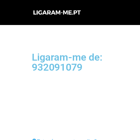
Avançar
para
o
conteúdo
Ligaram-me de:
932091079