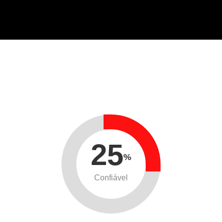
25
%
Confiável