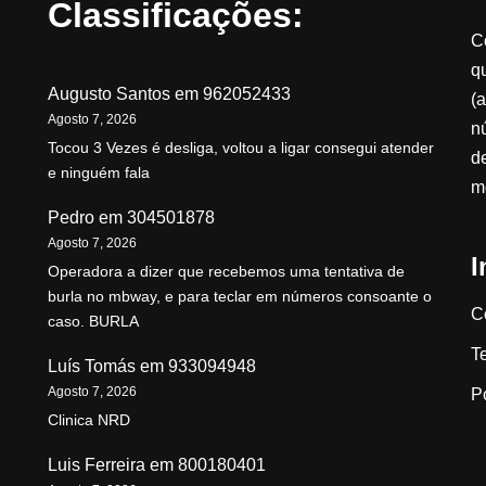
Classificações:
C
qu
Augusto Santos
em
962052433
(a
Agosto 7, 2026
n
Tocou 3 Vezes é desliga, voltou a ligar consegui atender
d
e ninguém fala
m
Pedro
em
304501878
Agosto 7, 2026
I
Operadora a dizer que recebemos uma tentativa de
burla no mbway, e para teclar em números consoante o
C
caso. BURLA
T
Luís Tomás
em
933094948
Agosto 7, 2026
P
Clinica NRD
Luis Ferreira
em
800180401