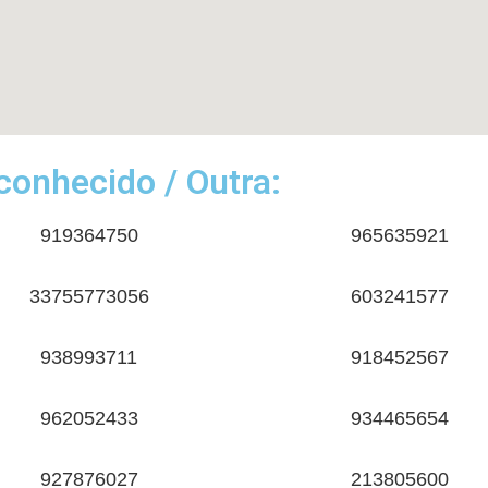
onhecido / Outra:
919364750
965635921
33755773056
603241577
938993711
918452567
962052433
934465654
927876027
213805600