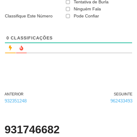
ã
Tentativa de Burla
o
Ninguém Fala
é
Classifique Este Número
Pode Confiar
o
b
r
i
g
0
CLASSIFICAÇÕES
a
t
ó
r
i
o
)
ANTERIOR
SEGUINTE
932351248
962433493
931746682