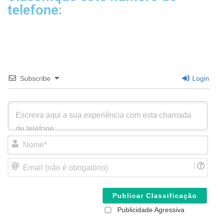
telefone:
Subscribe
Login
N
o
m
E
e
m
*
a
i
l
(
Publicidade Agressiva
n