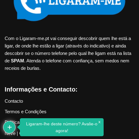
Com o Ligaram-me.pt vai conseguir descobrir quem lhe está a
ligar, de onde lhe estão a ligar (através do indicativo) e ainda
descobrir se o número telefone pelo qual lhe ligam está na lista
de
SPAM
. Atenda o telefone com confiança, sem medos nem
receios de burlas.
Informações e Contacto:
Contacto
Termos e Condições
x
Política de Privacidade
Ligaram-lhe deste número? Avalie-o
agora!
Neve
| Criado com
WordPress