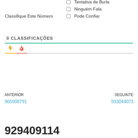
ã
Tentativa de Burla
o
Ninguém Fala
é
Classifique Este Número
Pode Confiar
o
b
r
i
g
0
CLASSIFICAÇÕES
a
t
ó
r
i
o
)
ANTERIOR
SEGUINTE
965908791
933044073
929409114