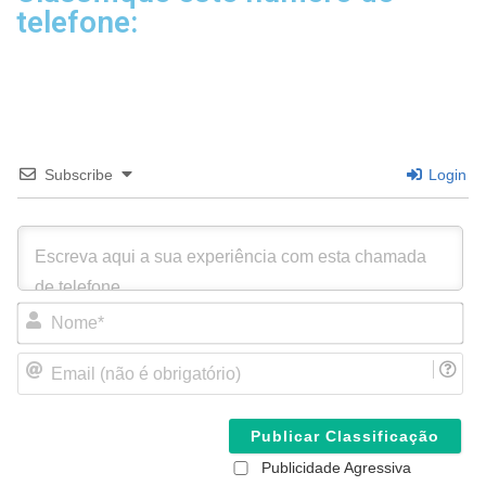
telefone:
Subscribe
Login
N
o
m
E
e
m
*
a
i
l
(
Publicidade Agressiva
n