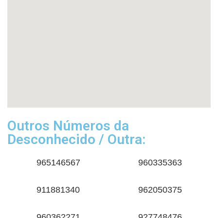
Outros Números da
Desconhecido / Outra:
965146567
960335363
911881340
962050375
960362271
927748476