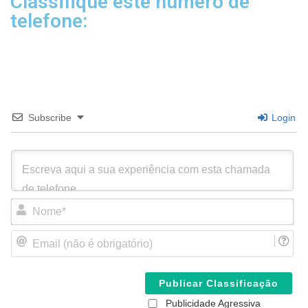
Classifique este número de
telefone:
Subscribe
Login
N
o
m
E
e
m
*
a
i
l
(
Publicidade Agressiva
n