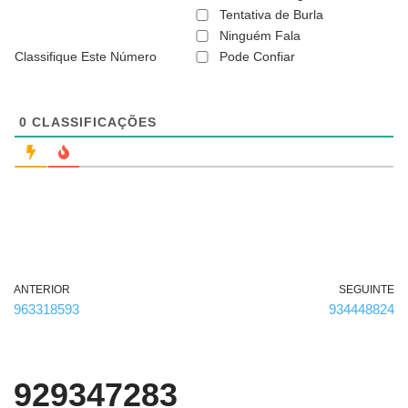
ã
Tentativa de Burla
o
Ninguém Fala
é
Classifique Este Número
Pode Confiar
o
b
r
i
g
0
CLASSIFICAÇÕES
a
t
ó
r
i
o
)
ANTERIOR
SEGUINTE
963318593
934448824
929347283