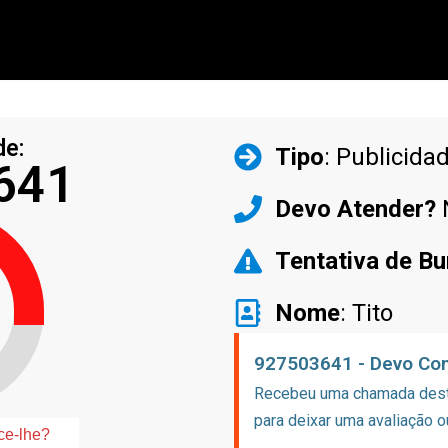
de:
Tipo
: Publicida
641
Devo Atender?
Tentativa de Bu
Nome
: Tito
927503641 - Devo Con
Recebeu uma chamada deste
para deixar uma avaliação o
ce-lhe?