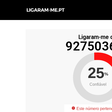
Avançar
para
o
conteúdo
Ligaram-me 
927503
25
%
Confiável
Este número perten