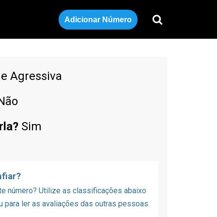
Adicionar Número
de Agressiva
Não
rla?
Sim
fiar?
 número? Utilize as classificações abaixo
u para ler as avaliações das outras pessoas.