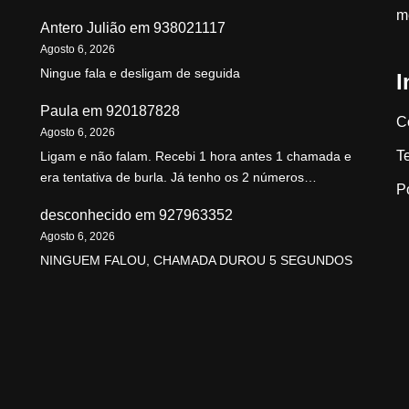
m
Antero Julião
em
938021117
Agosto 6, 2026
Ningue fala e desligam de seguida
I
Paula
em
920187828
C
Agosto 6, 2026
T
Ligam e não falam. Recebi 1 hora antes 1 chamada e
era tentativa de burla. Já tenho os 2 números…
P
desconhecido
em
927963352
Agosto 6, 2026
NINGUEM FALOU, CHAMADA DUROU 5 SEGUNDOS