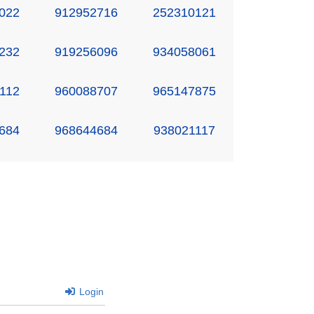
022
912952716
252310121
232
919256096
934058061
112
960088707
965147875
684
968644684
938021117
Login