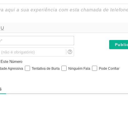
N
o
m
E
e
m
*
a
e Este Número
i
idade Agressiva
Tentativa de Burla
Ninguém Fala
Pode Confiar
l
(
n
ã
S
o
é
o
b
r
i
g
a