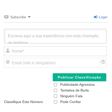
Subscribe
Login
N
o
m
E
e
m
*
a
i
l
(
Publicidade Agressiva
n
ã
Tentativa de Burla
o
Ninguém Fala
é
Classifique Este Número
Pode Confiar
o
b
r