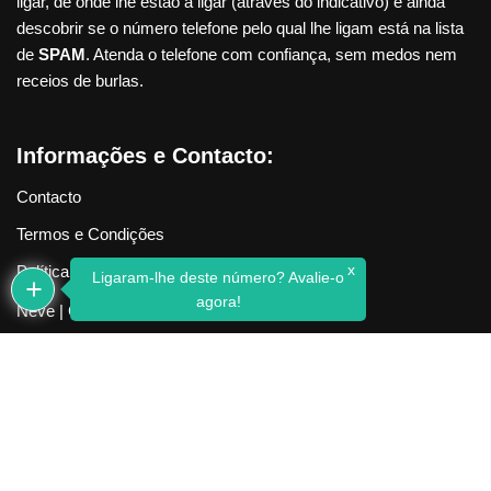
ligar, de onde lhe estão a ligar (através do indicativo) e ainda
descobrir se o número telefone pelo qual lhe ligam está na lista
de
SPAM
. Atenda o telefone com confiança, sem medos nem
receios de burlas.
Informações e Contacto:
Contacto
Termos e Condições
x
Política de Privacidade
Ligaram-lhe deste número? Avalie-o
agora!
Neve
| Criado com
WordPress