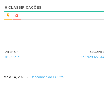
i
g
0
CLASSIFICAÇÕES
a
t
ó
r
i
o
)
ANTERIOR
SEGUINTE
919552971
351928027514
Maio 14, 2026
Desconhecido / Outra