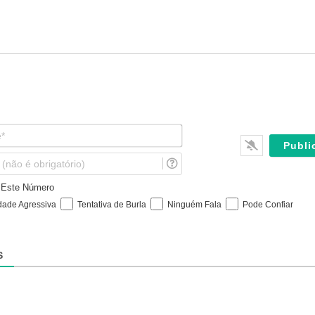
N
o
m
E
e
m
*
a
e Este Número
i
dade Agressiva
Tentativa de Burla
Ninguém Fala
Pode Confiar
l
(
n
ã
S
o
é
o
b
r