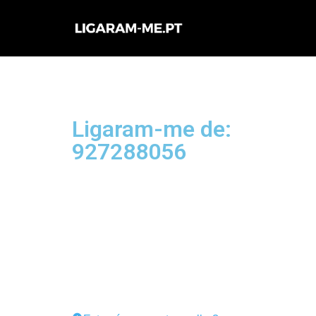
Avançar
para
o
conteúdo
Ligaram-me de:
927288056