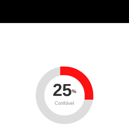
25
%
Confiável