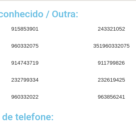
onhecido / Outra:
915853901
243321052
960332075
351960332075
914743719
911799826
232799334
232619425
960332022
963856241
 de telefone: