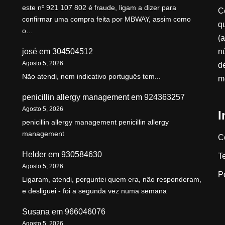
este nº 921 107 802 é fraude, ligam a dizer para
C
confirmar uma compra feita por MBWAY, assim como
qu
o…
(a
n
josé
em
304504512
Agosto 5, 2026
d
Não atendi, nem indicativo português tem...
m
penicillin allergy management
em
924363257
Agosto 5, 2026
I
penicillin allergy management penicillin allergy
management
C
Helder
em
930584630
T
Agosto 5, 2026
P
Ligaram, atendi, perguntei quem era, não responderam,
e desliguei - foi a segunda vez numa semana
Susana
em
966046076
Agosto 5, 2026