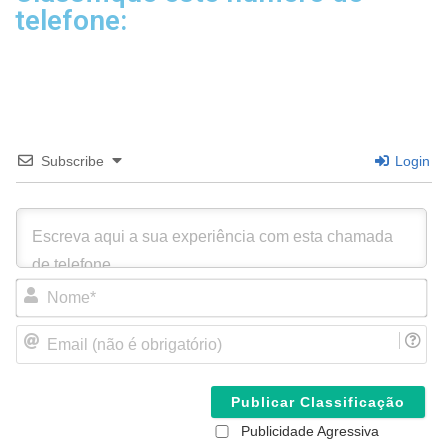
telefone:
Subscribe
Login
N
o
m
E
e
m
*
a
i
l
(
Publicidade Agressiva
n