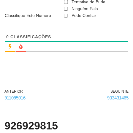
ã
Tentativa de Burla
o
Ninguém Fala
é
Classifique Este Número
Pode Confiar
o
b
r
i
g
0
CLASSIFICAÇÕES
a
t
ó
r
i
o
)
ANTERIOR
SEGUINTE
911095016
933431465
926929815