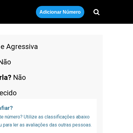
Adicionar Número
de Agressiva
Não
rla?
Não
ecido
fiar?
 número? Utilize as classificações abaixo
u para ler as avaliações das outras pessoas.