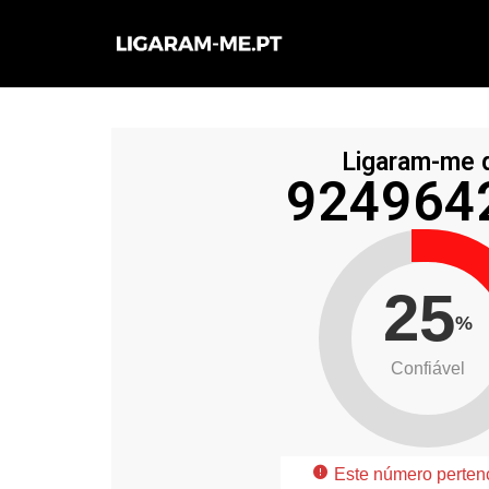
Avançar
para
o
conteúdo
Ligaram-me 
924964
25
%
Confiável
Este número perten