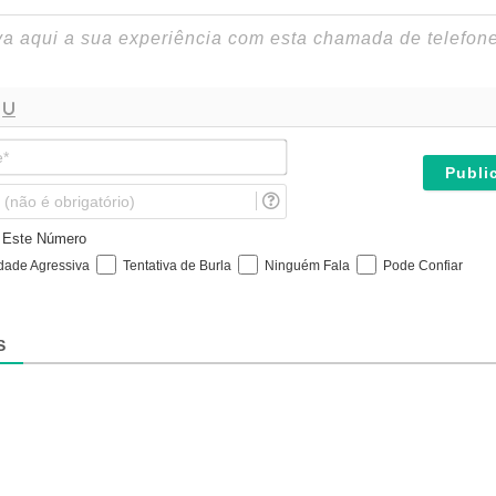
N
o
m
E
e
m
*
a
e Este Número
i
idade Agressiva
Tentativa de Burla
Ninguém Fala
Pode Confiar
l
(
n
ã
S
o
é
o
b
r
i
g
a