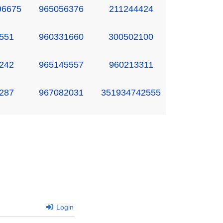
96675
965056376
211244424
551
960331660
300502100
242
965145557
960213311
287
967082031
351934742555
Login