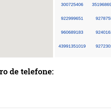
300725406
3519686
922999651
927875
960689183
924016
43991351019
927230
ro de telefone: