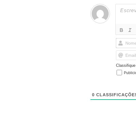
Classifiqu
Public
0
CLASSIFICAÇÕE