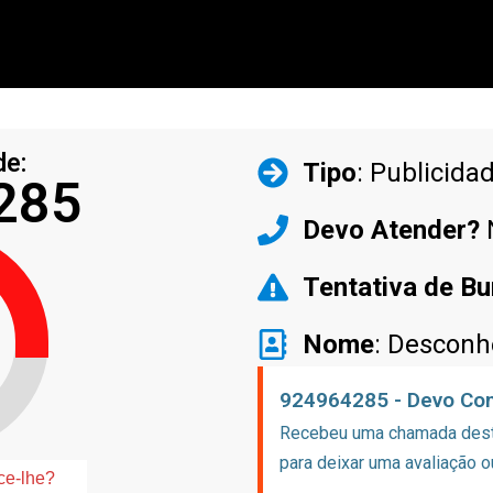
de:
Tipo
: Publicida
285
Devo Atender?
Tentativa de Bu
Nome
: Desconh
924964285 - Devo Con
Recebeu uma chamada deste
para deixar uma avaliação o
ce-lhe?