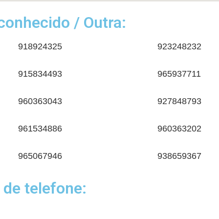
onhecido / Outra:
918924325
923248232
915834493
965937711
960363043
927848793
961534886
960363202
965067946
938659367
 de telefone: