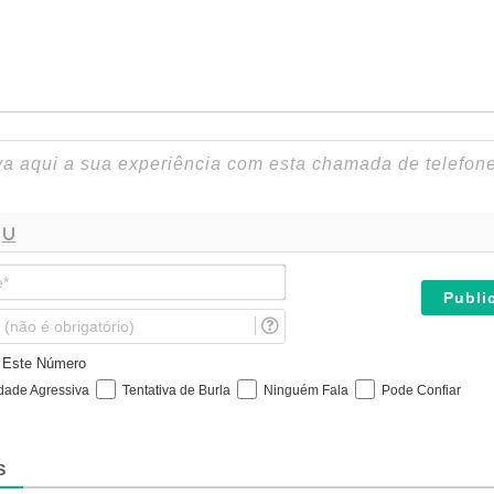
N
o
m
E
e
m
*
a
e Este Número
i
idade Agressiva
Tentativa de Burla
Ninguém Fala
Pode Confiar
l
(
n
ã
S
o