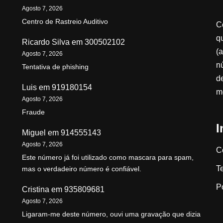
Agosto 7, 2026
Centro de Rastreio Auditivo
C
qu
Ricardo Silva
em
300502102
(a
Agosto 7, 2026
n
Tentativa de phishing
d
Luis
em
919180154
m
Agosto 7, 2026
Fraude
I
Miguel
em
914555143
Agosto 7, 2026
C
Este número já foi utilizado como mascara para spam,
T
mas o verdadeiro número é confiável.
P
Cristina
em
935809681
Agosto 7, 2026
Ligaram-me deste número, ouvi uma gravação que dizia