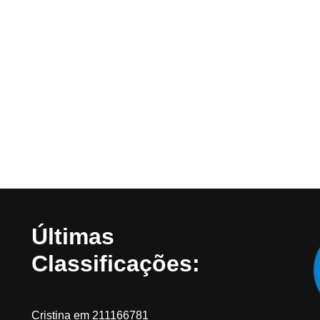
Últimas
Classificações:
Cristina
em
211166781