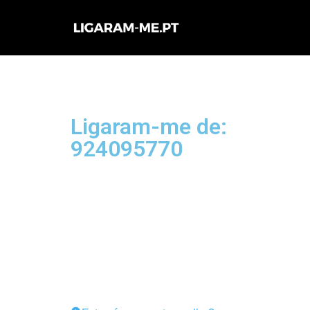
Avançar
para
o
conteúdo
Ligaram-me de:
924095770