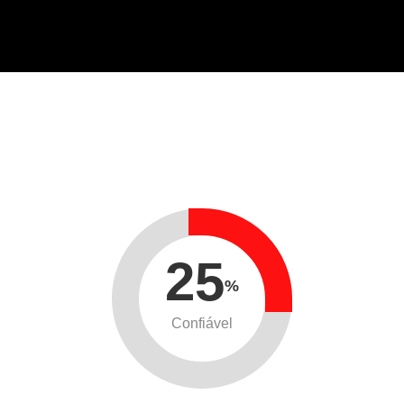
25
%
Confiável