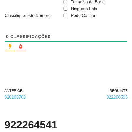
ã
Tentativa de Burla
o
Ninguém Fala
é
Classifique Este Número
Pode Confiar
o
b
r
i
g
0
CLASSIFICAÇÕES
a
t
ó
r
i
o
)
ANTERIOR
SEGUINTE
928163703
922266595
922264541