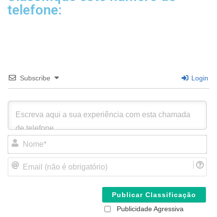
telefone:
Subscribe
Login
N
o
m
E
e
m
*
a
i
l
(
Publicidade Agressiva
n