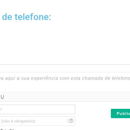
 de telefone:
N
o
m
E
e
m
*
a