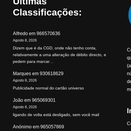
Últimas
Classificações:
Alfredo
em
966570636
Agosto 8, 2026
Dizem que é da CGD, onde não tenho conta,
C
relativamente a uma alteração de débito directo, e
qu
pedem para marcar…
(a
n
Marques
em
930618629
Agosto 8, 2026
d
Publicidade normal do cartão universo
m
João
em
965069301
Agosto 8, 2026
I
ligando de volta está desligado, sem você mail
C
Anónimo
em
965057869