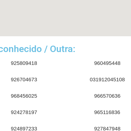
onhecido / Outra:
925809418
960495448
926704673
031912045108
968456025
966570636
924278197
965116836
924897233
927847948