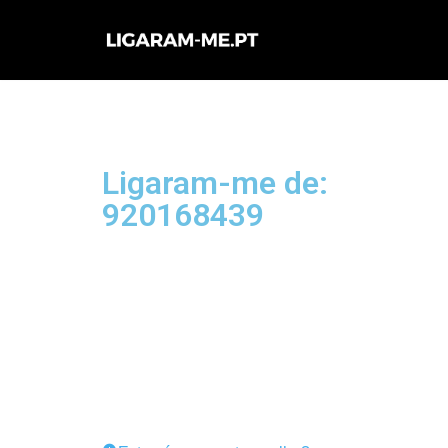
Avançar
para
o
conteúdo
Ligaram-me de:
920168439