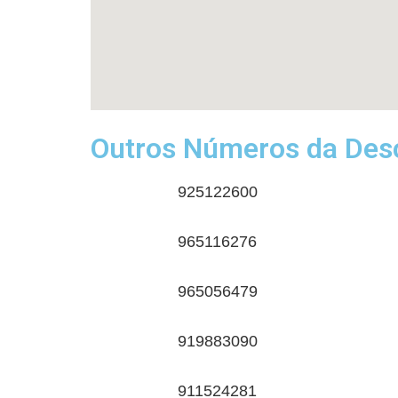
Outros Números da Desc
925122600
965116276
965056479
919883090
911524281