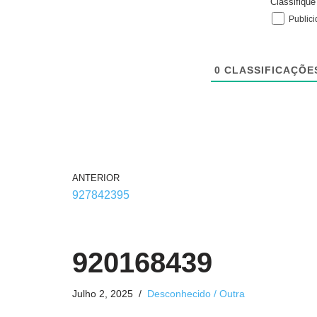
Classifiqu
Public
0
CLASSIFICAÇÕE
ANTERIOR
927842395
920168439
Julho 2, 2025
Desconhecido / Outra