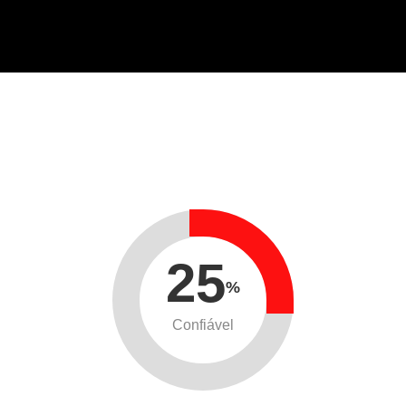
25
%
Confiável