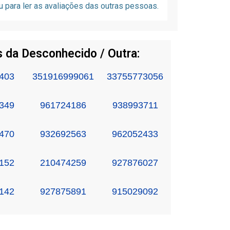
u para ler as avaliações das outras pessoas.
 da Desconhecido / Outra:
403
351916999061
33755773056
349
961724186
938993711
470
932692563
962052433
152
210474259
927876027
142
927875891
915029092