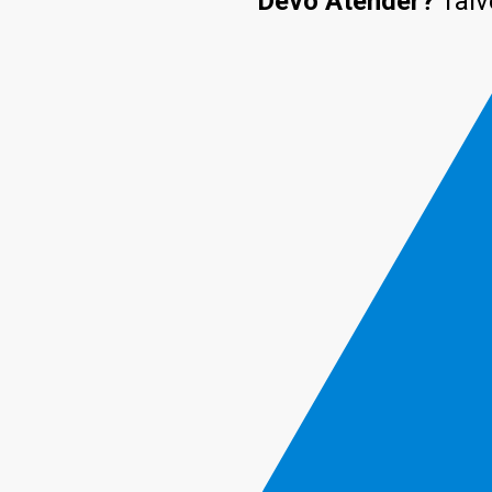
Devo Atender?
Talv