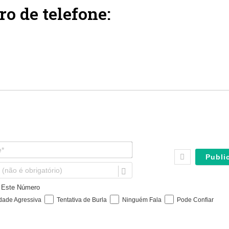
ro de telefone:
N
o
m
E
e
m
*
a
e Este Número
i
idade Agressiva
Tentativa de Burla
Ninguém Fala
Pode Confiar
l
(
n