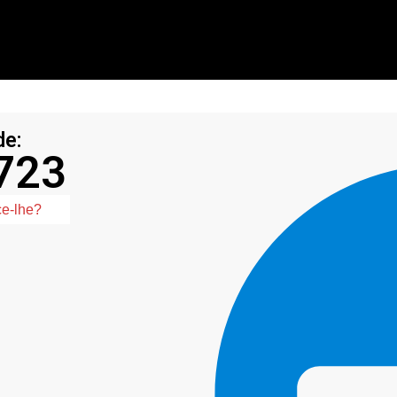
de:
723
ce-lhe?