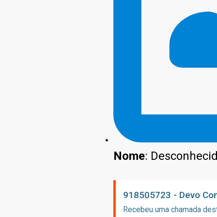
Nome
: Desconheci
918505723 - Devo Con
Recebeu uma chamada deste