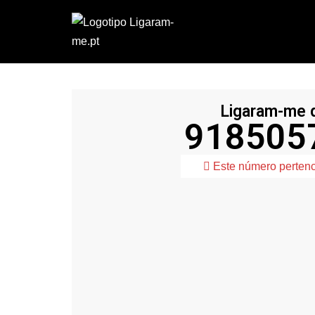
Avançar
para
o
conteúdo
Ligaram-me 
918505
25
Confiável
Este número perten
%