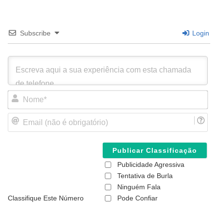
Subscribe
Login
N
o
m
E
e
m
*
a
i
l
(
Publicidade Agressiva
n
ã
Tentativa de Burla
o
Ninguém Fala
é
Classifique Este Número
Pode Confiar
o
b
r