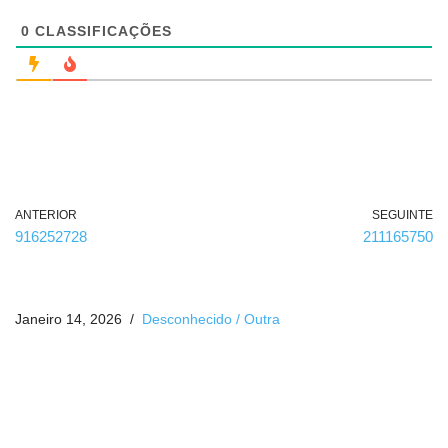
i
g
0
CLASSIFICAÇÕES
a
t
ó
r
i
o
)
ANTERIOR
SEGUINTE
916252728
211165750
Janeiro 14, 2026
Desconhecido / Outra