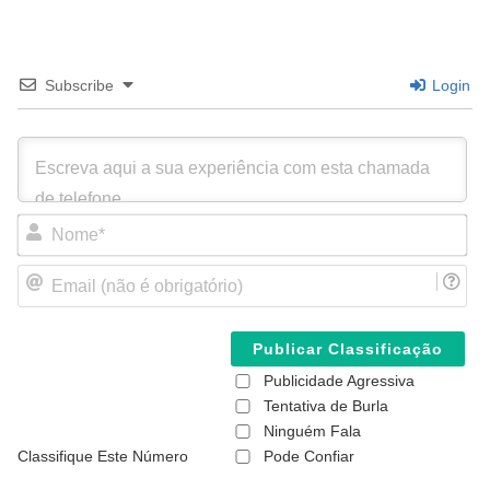
Subscribe
Login
N
o
m
E
e
m
*
a
i
l
(
Publicidade Agressiva
n
ã
Tentativa de Burla
o
Ninguém Fala
é
Classifique Este Número
Pode Confiar
o
b