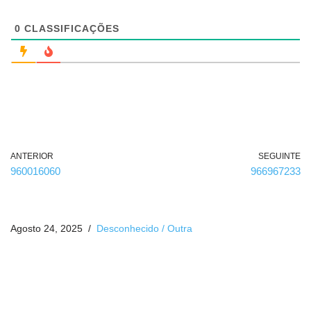
r
i
g
0
CLASSIFICAÇÕES
a
t
ó
r
i
o
)
ANTERIOR
SEGUINTE
960016060
966967233
Agosto 24, 2025
Desconhecido / Outra