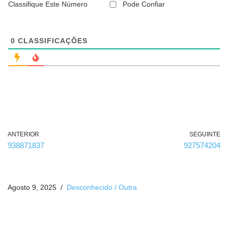
Classifique Este Número
Pode Confiar
o
b
r
i
g
0
CLASSIFICAÇÕES
a
t
ó
r
i
o
)
ANTERIOR
SEGUINTE
938871837
927574204
Agosto 9, 2025
Desconhecido / Outra