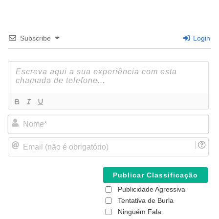
Subscribe
Login
N
o
m
E
e
m
*
a
i
l
(
Publicidade Agressiva
n
ã
Tentativa de Burla
o
Ninguém Fala
é