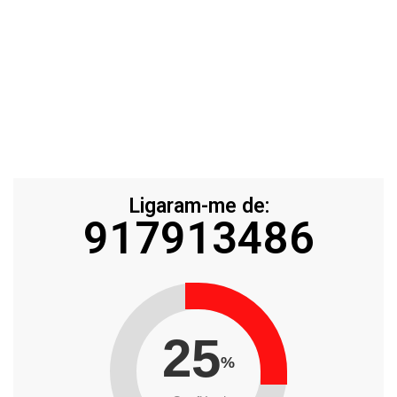
Ligaram-me de:
917913486
25
%