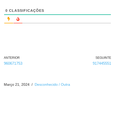
r
i
g
0
CLASSIFICAÇÕES
a
t
ó
r
i
o
)
ANTERIOR
SEGUINTE
960671753
917445551
Março 21, 2024
Desconhecido / Outra