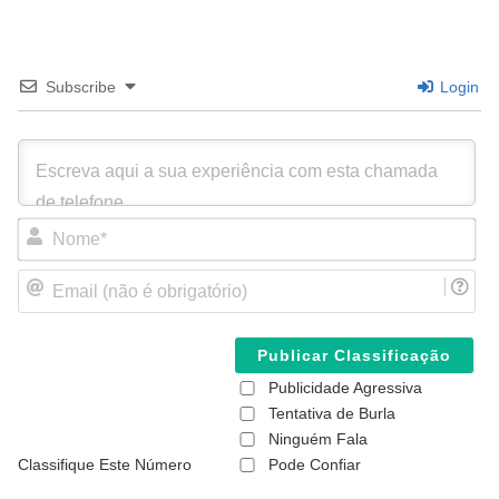
Subscribe
Login
N
o
m
E
e
m
*
a
i
l
(
Publicidade Agressiva
n
ã
Tentativa de Burla
o
Ninguém Fala
é
Classifique Este Número
Pode Confiar
o
b