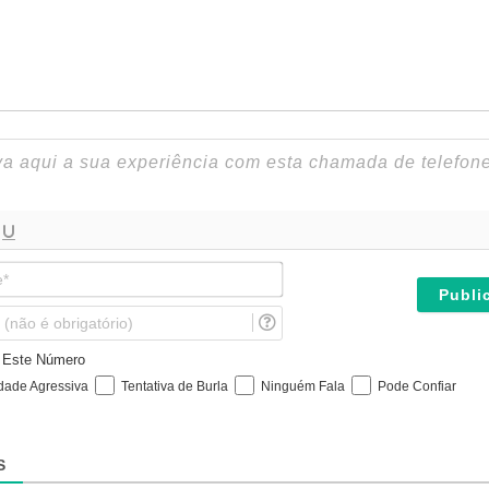
N
o
m
E
e
m
*
a
e Este Número
i
idade Agressiva
Tentativa de Burla
Ninguém Fala
Pode Confiar
l
(
n
ã
S
o