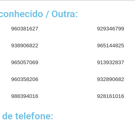
onhecido / Outra:
960381627
929346799
938906822
965144825
965057069
913932837
960358206
932890682
988394016
928161016
 de telefone: