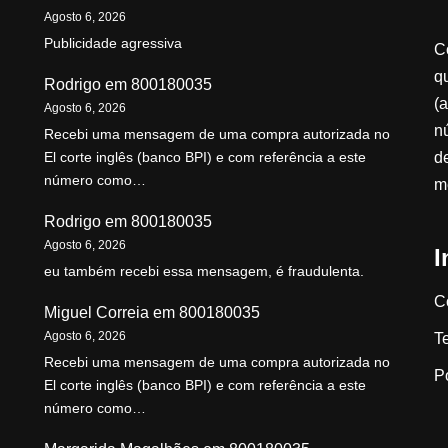
Agosto 6, 2026
Publicidade agressiva
C
qu
Rodrigo
em
800180035
(a
Agosto 6, 2026
n
Recebi uma mensagem de uma compra autorizada no
d
El corte inglês (banco BPI) e com referência a este
número como…
m
Rodrigo
em
800180035
Agosto 6, 2026
I
eu também recebi essa mensagem, é fraudulenta.
C
Miguel Correia
em
800180035
Agosto 6, 2026
T
Recebi uma mensagem de uma compra autorizada no
P
El corte inglês (banco BPI) e com referência a este
número como…