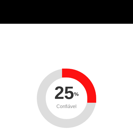
25
%
Confiável