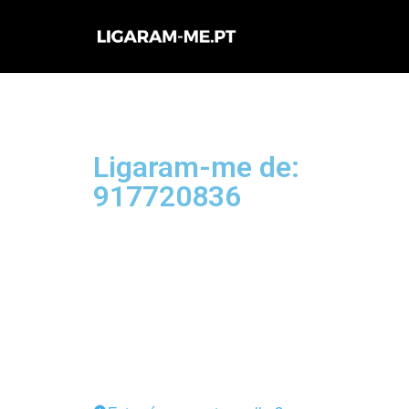
Avançar
para
o
conteúdo
Ligaram-me de:
917720836