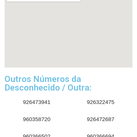
Outros Números da
Desconhecido / Outra:
926473941
926322475
960358720
926472687
960366502
960366694