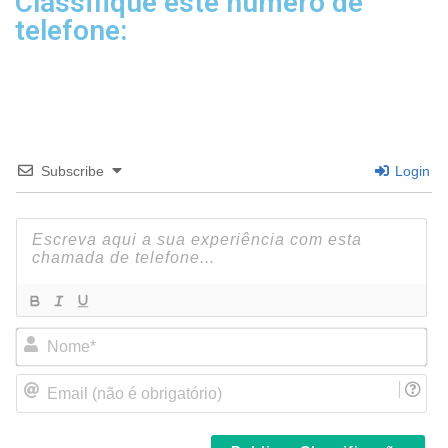
Classifique este número de
telefone:
Subscribe
Login
N
o
m
E
e
m
*
a
i