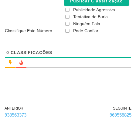
l
(
Publicidade Agressiva
n
ã
Tentativa de Burla
o
Ninguém Fala
é
Classifique Este Número
Pode Confiar
o
b
r
i
g
0
CLASSIFICAÇÕES
a
t
ó
r
i
o
)
ANTERIOR
SEGUINTE
938563373
969558825