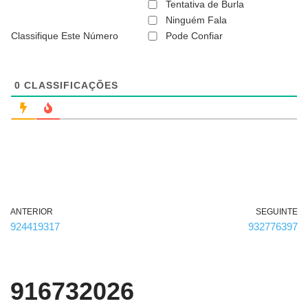
ã
Tentativa de Burla
o
Ninguém Fala
é
Classifique Este Número
Pode Confiar
o
b
r
i
g
0
CLASSIFICAÇÕES
a
t
ó
r
i
o
)
ANTERIOR
SEGUINTE
924419317
932776397
916732026