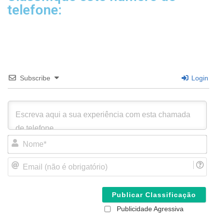
telefone:
Subscribe
Login
N
o
m
E
e
m
*
a
i
l
(
Publicidade Agressiva
n