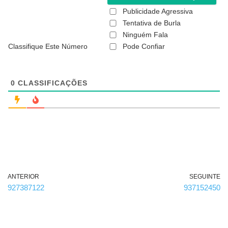
(
Publicidade Agressiva
n
ã
Tentativa de Burla
o
Ninguém Fala
é
Classifique Este Número
Pode Confiar
o
b
r
i
g
0
CLASSIFICAÇÕES
a
t
ó
r
i
o
)
ANTERIOR
SEGUINTE
927387122
937152450