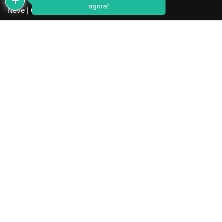
agora!
Neve
| Criado com
WordPress