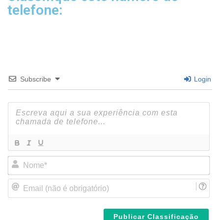
telefone:
Subscribe
Login
N
o
m
E
e
m
*
a
i
l