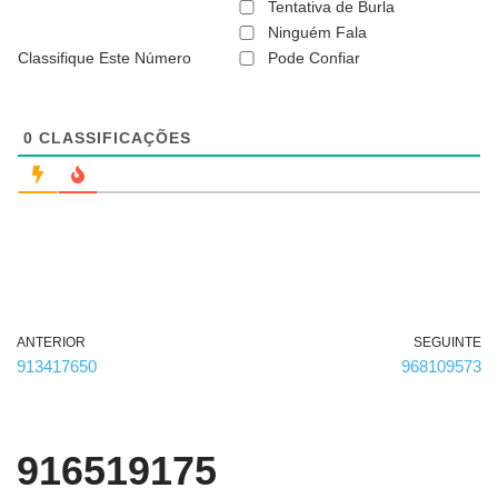
ã
Tentativa de Burla
o
Ninguém Fala
é
Classifique Este Número
Pode Confiar
o
b
r
i
g
0
CLASSIFICAÇÕES
a
t
ó
r
i
o
)
ANTERIOR
SEGUINTE
913417650
968109573
916519175