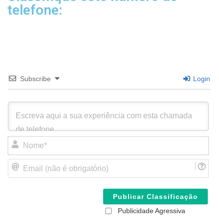
telefone:
Subscribe
Login
N
o
m
E
e
m
*
a
i
l
(
Publicidade Agressiva
n