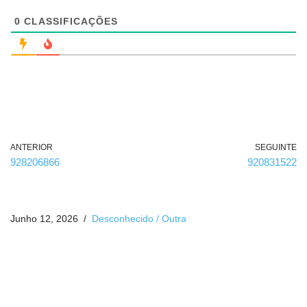
i
g
0
CLASSIFICAÇÕES
a
t
ó
r
i
o
)
ANTERIOR
SEGUINTE
928206866
920831522
Junho 12, 2026
Desconhecido / Outra