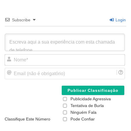
Subscribe
Login
N
o
m
E
e
m
*
a
i
l
(
Publicidade Agressiva
n
ã
Tentativa de Burla
o
Ninguém Fala
é
Classifique Este Número
Pode Confiar
o
b
r