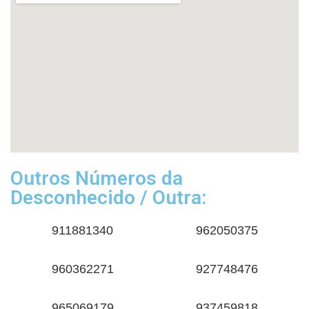
Outros Números da
Desconhecido / Outra:
911881340
962050375
960362271
927748476
965069179
937459818