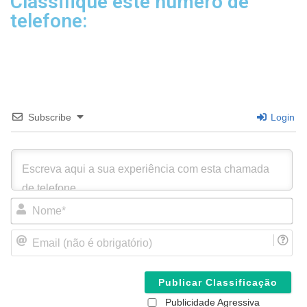
Classifique este número de
telefone:
Subscribe
Login
N
o
m
E
e
m
*
a
i
l
(
Publicidade Agressiva
n