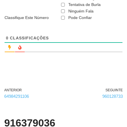
ã
Tentativa de Burla
o
Ninguém Fala
é
Classifique Este Número
Pode Confiar
o
b
r
i
g
0
CLASSIFICAÇÕES
a
t
ó
r
i
o
)
ANTERIOR
SEGUINTE
64984291106
960128733
916379036