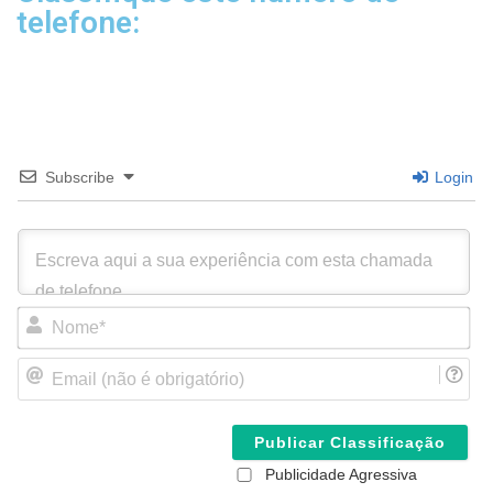
telefone:
Subscribe
Login
N
o
m
E
e
m
*
a
i
l
(
Publicidade Agressiva
n