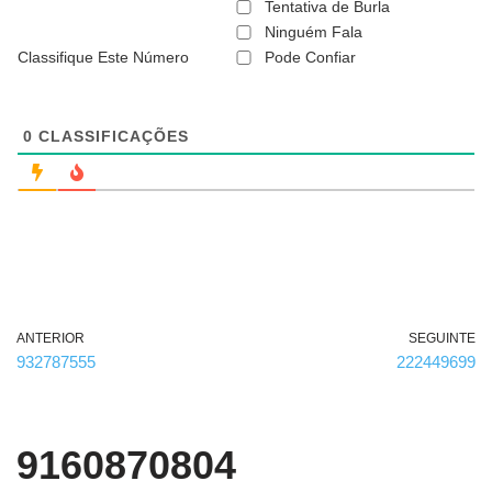
ã
Tentativa de Burla
o
Ninguém Fala
é
Classifique Este Número
Pode Confiar
o
b
r
i
g
0
CLASSIFICAÇÕES
a
t
ó
r
i
o
)
ANTERIOR
SEGUINTE
932787555
222449699
9160870804