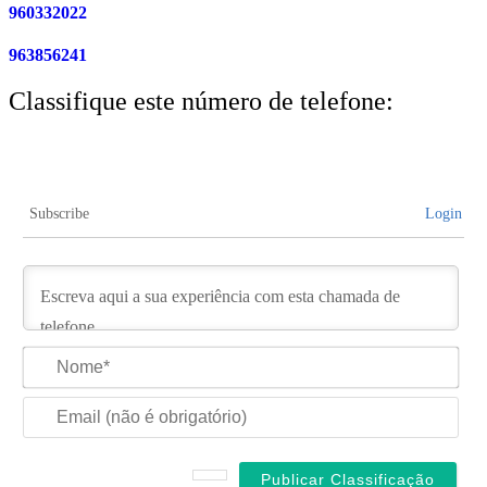
960332022
963856241
Classifique este número de telefone:
Subscribe
Login
No
Ema
(nã
é
obri