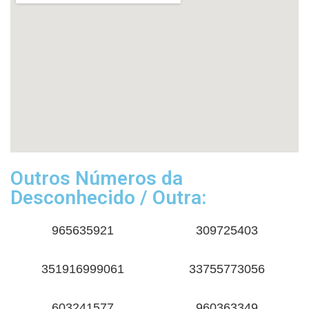
Outros Números da
Desconhecido / Outra:
965635921
309725403
351916999061
33755773056
603241577
960363349