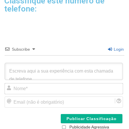
Classifique este número de
telefone:
Subscribe
Login
N
o
m
E
e
m
*
a
i
l
(
Publicidade Agressiva
n