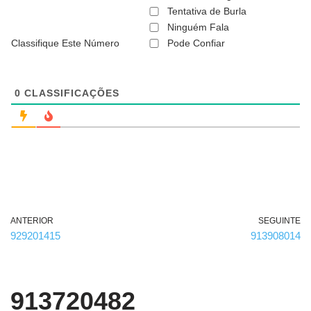
ã
Tentativa de Burla
o
Ninguém Fala
é
Classifique Este Número
Pode Confiar
o
b
r
i
g
0
CLASSIFICAÇÕES
a
t
ó
r
i
o
)
ANTERIOR
SEGUINTE
929201415
913908014
913720482