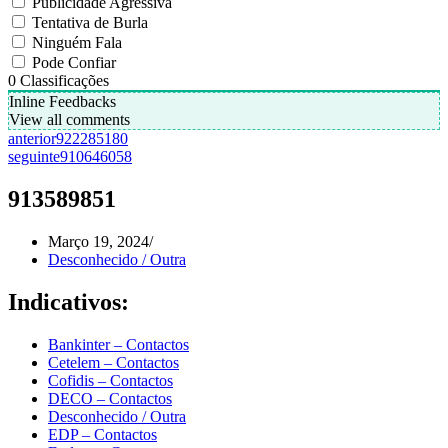
Publicidade Agressiva
Tentativa de Burla
Ninguém Fala
Pode Confiar
0
Classificações
Inline Feedbacks
View all comments
anterior
922285180
seguinte
910646058
913589851
Março 19, 2024
Desconhecido / Outra
Indicativos:
Bankinter – Contactos
Cetelem – Contactos
Cofidis – Contactos
DECO – Contactos
Desconhecido / Outra
EDP – Contactos