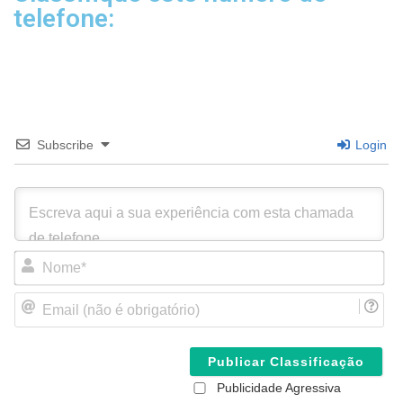
telefone:
Subscribe
Login
N
o
m
E
e
m
*
a
i
l
(
Publicidade Agressiva
n