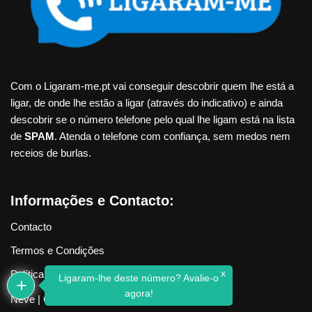
Com o Ligaram-me.pt vai conseguir descobrir quem lhe está a
ligar, de onde lhe estão a ligar (através do indicativo) e ainda
descobrir se o número telefone pelo qual lhe ligam está na lista
de
SPAM
. Atenda o telefone com confiança, sem medos nem
receios de burlas.
Informações e Contacto:
Contacto
Termos e Condições
x
Política de Privacidade
Ligaram-lhe deste número? Avalie-o
agora!
Neve
| Criado com
WordPress