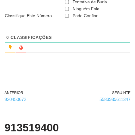
ã
Tentativa de Burla
o
Ninguém Fala
é
Classifique Este Número
Pode Confiar
o
b
r
i
g
0
CLASSIFICAÇÕES
a
t
ó
r
i
o
)
ANTERIOR
SEGUINTE
920450672
5583939611347
913519400