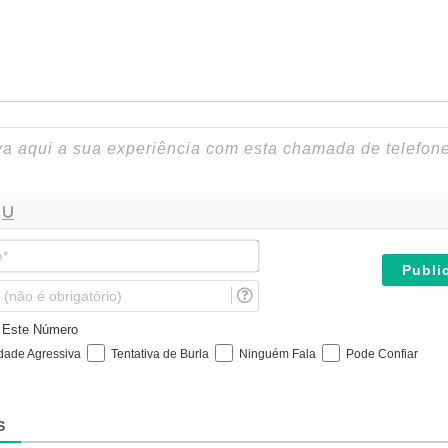
N
o
m
E
e
m
*
a
e Este Número
i
idade Agressiva
Tentativa de Burla
Ninguém Fala
Pode Confiar
l
(
n
ã
S
o