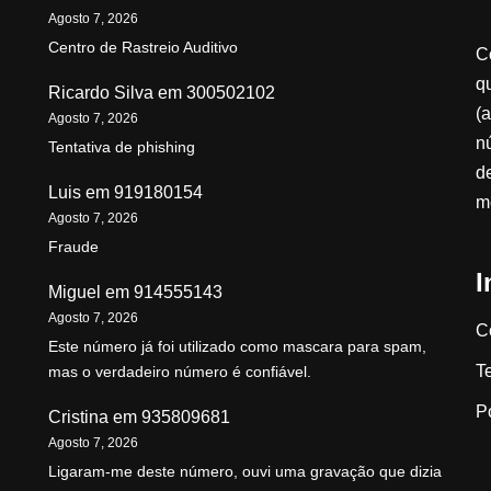
Agosto 7, 2026
Centro de Rastreio Auditivo
C
qu
Ricardo Silva
em
300502102
(a
Agosto 7, 2026
n
Tentativa de phishing
d
Luis
em
919180154
m
Agosto 7, 2026
Fraude
I
Miguel
em
914555143
Agosto 7, 2026
C
Este número já foi utilizado como mascara para spam,
T
mas o verdadeiro número é confiável.
P
Cristina
em
935809681
Agosto 7, 2026
Ligaram-me deste número, ouvi uma gravação que dizia