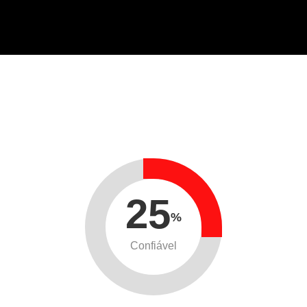
25
%
Confiável