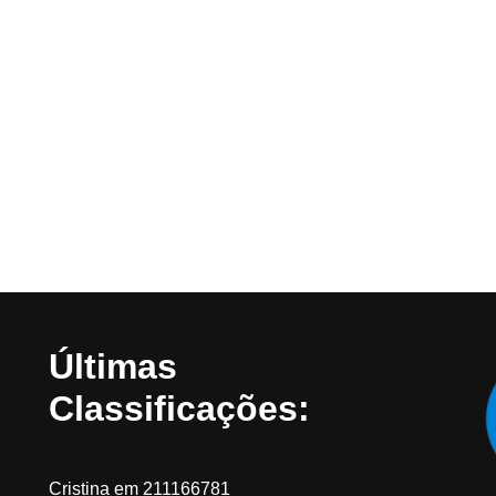
Últimas
Classificações:
Cristina
em
211166781