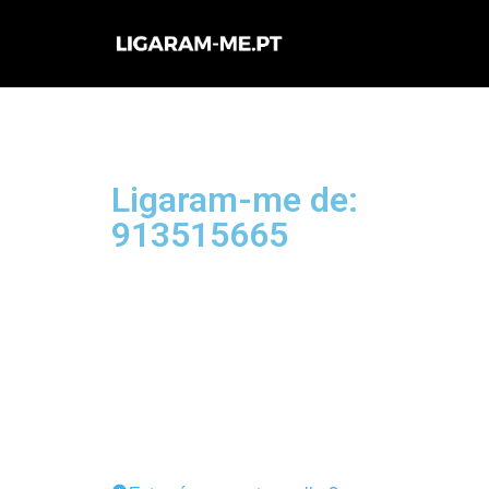
Avançar
para
o
conteúdo
Ligaram-me de:
913515665