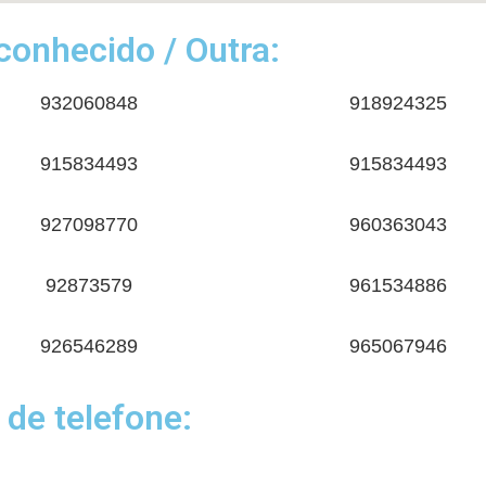
onhecido / Outra:
932060848
918924325
915834493
915834493
927098770
960363043
92873579
961534886
926546289
965067946
 de telefone: