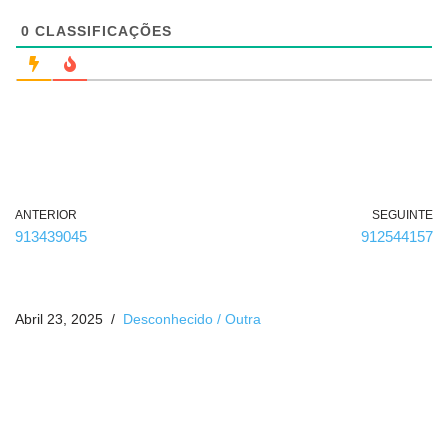
i
g
0
CLASSIFICAÇÕES
a
t
ó
r
i
o
)
ANTERIOR
SEGUINTE
913439045
912544157
Abril 23, 2025
Desconhecido / Outra