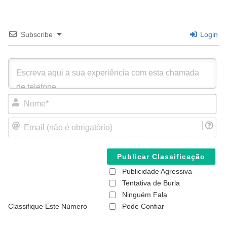
Subscribe
Login
N
o
m
E
e
m
*
a
i
l
(
Publicidade Agressiva
n
ã
Tentativa de Burla
o
Ninguém Fala
é
Classifique Este Número
Pode Confiar
o
b
r