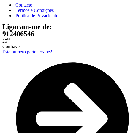
Contacto
Termos e Condições
Política de Privacidade
Ligaram-me de:
912406546
%
25
Confiável
Este número pertence-lhe?