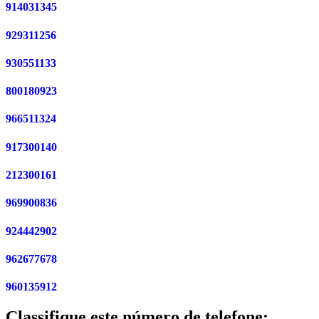
914031345
929311256
930551133
800180923
966511324
917300140
212300161
969900836
924442902
962677678
960135912
Classifique este número de telefone: