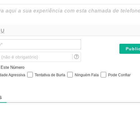
N
o
m
E
e
m
*
a
e Este Número
i
idade Agressiva
Tentativa de Burla
Ninguém Fala
Pode Confiar
l
(
n
ã
S
o
é
o
b
r
i
g
a