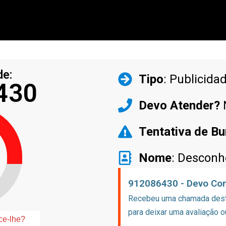
de:
Tipo
: Publicida
430
Devo Atender?
Tentativa de Bu
Nome
: Desconh
912086430 - Devo Con
Recebeu uma chamada deste
para deixar uma avaliação o
ce-lhe?