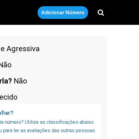
Adicionar Número
de Agressiva
Não
rla?
Não
ecido
fiar?
 número? Utilize as classificações abaixo
u para ler as avaliações das outras pessoas.