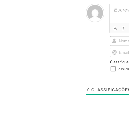
Classifiqu
Public
0
CLASSIFICAÇÕE