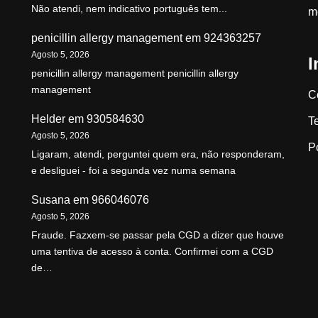
Não atendi, nem indicativo português tem...
m
penicillin allergy management
em
924363257
Agosto 5, 2026
I
penicillin allergy management penicillin allergy
management
C
Helder
em
930584630
T
Agosto 5, 2026
P
Ligaram, atendi, perguntei quem era, não responderam,
e desliguei - foi a segunda vez numa semana
Susana
em
966046076
Agosto 5, 2026
Fraude. Fazxem-se passar pela CGD a dizer que houve
uma tentiva de acesso à conta. Confirmei com a CGD
de…