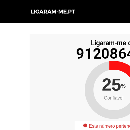
Avançar
para
o
conteúdo
Ligaram-me 
912086
25
%
Confiável
Este número perten