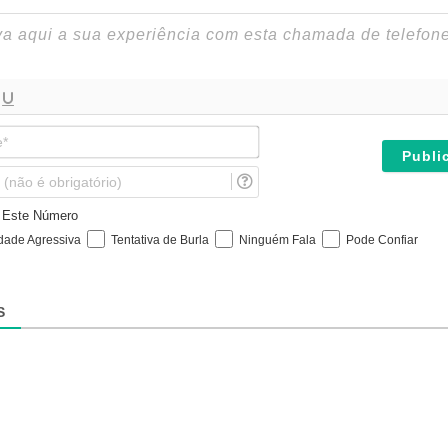
N
o
m
E
e
m
*
a
e Este Número
i
idade Agressiva
Tentativa de Burla
Ninguém Fala
Pode Confiar
l
(
n
ã
S
o
é
o
b
r
i
g
a