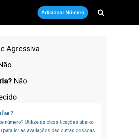
Adicionar Número
de Agressiva
Não
rla?
Não
ecido
fiar?
 número? Utilize as classificações abaixo
u para ler as avaliações das outras pessoas.