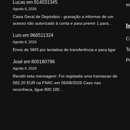
Lucas
em
914031345
m
Agosto 6, 2026
Caixa Geral de Depósitos - gravação a informar de um
acesso não autorizado à conta e para premir 1 para…
I
Luis
em
966511324
C
Agosto 6, 2026
T
Envio de SMS por tentativa de transferência e para ligar
P
José
em
800180796
Agosto 6, 2026
Recebi esta mensagem: Foi registada uma transacao de
582,20 EUR na FNAC em 06/08/2026 Caso nao
reconheca, ligue 800 180…