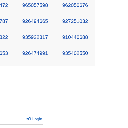
472
965057598
962050676
787
926494665
927251032
822
935922317
910440688
653
926474991
935402550
Login