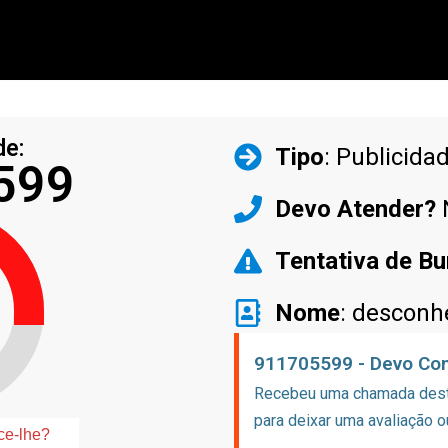
de:
Tipo
: Publicida
599
Devo Atender?
Tentativa de Bu
Nome
: desconh
911705599 - Devo Con
Recebeu uma chamada deste
para deixar uma avaliação o
ce-lhe?