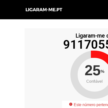
Avançar
para
o
conteúdo
Ligaram-me 
911705
25
%
Confiável
Este número perten