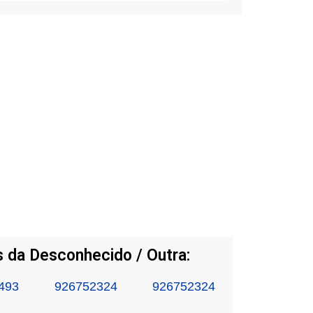
 da Desconhecido / Outra:
493
926752324
926752324