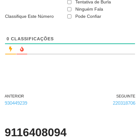
ã
Tentativa de Burla
o
Ninguém Fala
é
Classifique Este Número
Pode Confiar
o
b
r
i
g
0
CLASSIFICAÇÕES
a
t
ó
r
i
o
)
ANTERIOR
SEGUINTE
930449239
220318706
9116408094