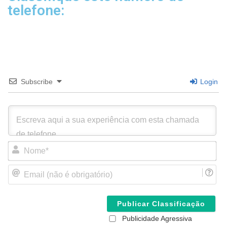
telefone:
Subscribe
Login
N
o
m
E
e
m
*
a
i
l
(
Publicidade Agressiva
n