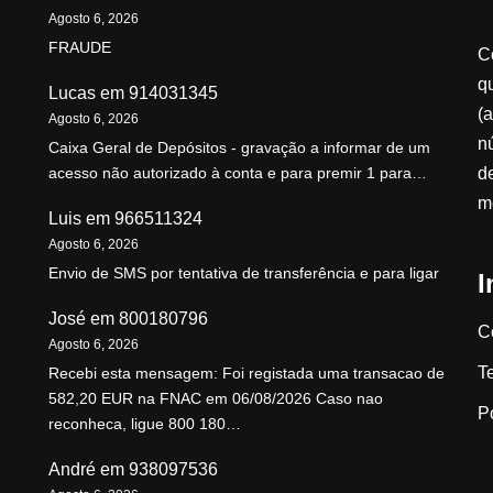
Agosto 6, 2026
FRAUDE
C
qu
Lucas
em
914031345
(a
Agosto 6, 2026
n
Caixa Geral de Depósitos - gravação a informar de um
d
acesso não autorizado à conta e para premir 1 para…
m
Luis
em
966511324
Agosto 6, 2026
Envio de SMS por tentativa de transferência e para ligar
I
José
em
800180796
C
Agosto 6, 2026
T
Recebi esta mensagem: Foi registada uma transacao de
582,20 EUR na FNAC em 06/08/2026 Caso nao
P
reconheca, ligue 800 180…
André
em
938097536