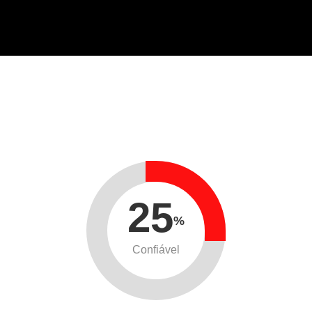
25
%
Confiável