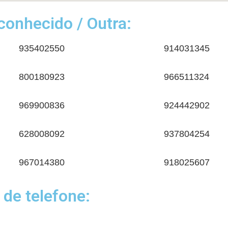
onhecido / Outra:
935402550
914031345
800180923
966511324
969900836
924442902
628008092
937804254
967014380
918025607
 de telefone: