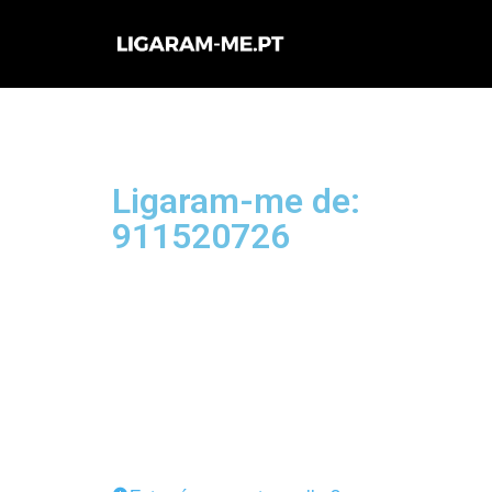
Avançar
para
o
conteúdo
Ligaram-me de:
911520726