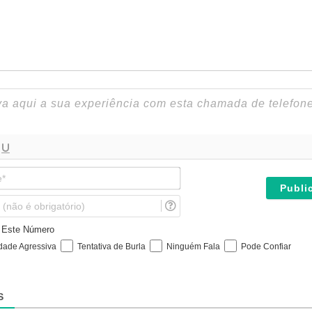
N
o
m
E
e
m
*
a
e Este Número
i
idade Agressiva
Tentativa de Burla
Ninguém Fala
Pode Confiar
l
(
n
ã
S
o