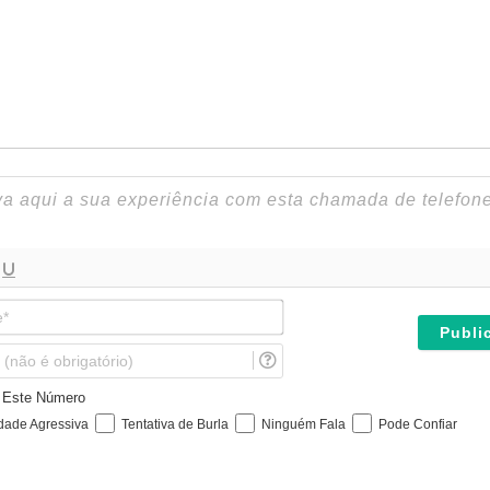
N
o
m
E
e
m
*
a
e Este Número
i
idade Agressiva
Tentativa de Burla
Ninguém Fala
Pode Confiar
l
(
n
ã