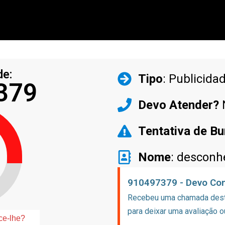
de:
Tipo
: Publicida
379
Devo Atender?
Tentativa de Bu
Nome
: desconh
910497379 - Devo Con
Recebeu uma chamada deste
para deixar uma avaliação o
ce-lhe?