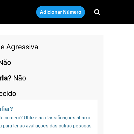
Adicionar Número
de Agressiva
Não
rla?
Não
ecido
fiar?
 número? Utilize as classificações abaixo
u para ler as avaliações das outras pessoas.