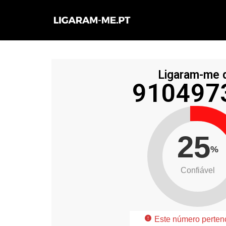
Avançar
para
o
conteúdo
Ligaram-me 
910497
25
%
Confiável
Este número perten