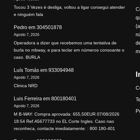
Tocou 3 Vezes é desliga, voltou a ligar consegui atender
C
e ninguém fala
qu
(a
Pedro
em
304501878
n
Agosto 7, 2026
d
Operadora a dizer que recebemos uma tentativa de
burla no mbway, e para teclar em números consoante o
m
caso. BURLA
Luís Tomás
em
933094948
I
Agosto 7, 2026
Clinica NRD
C
Luis Ferreira
em
800180401
T
Agosto 7, 2026
P
M B-WAY: Compra aprovada: 655,50EUR 07/08/2026
18:54 Ref.A5677733 no EL Corte Ingles. Caso nao
reconheca, contacte imediatamente: : 800 180-401