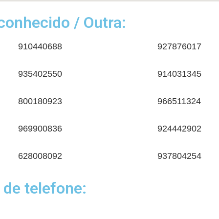
onhecido / Outra:
910440688
927876017
935402550
914031345
800180923
966511324
969900836
924442902
628008092
937804254
 de telefone: