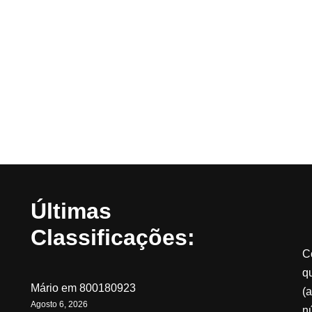
Últimas
Classificações:
C
qu
Mário
em
800180923
(a
Agosto 6, 2026
n