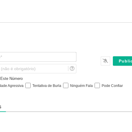
N
o
m
E
e
m
*
a
e Este Número
i
dade Agressiva
Tentativa de Burla
Ninguém Fala
Pode Confiar
l
(
n
ã
S
o
é
o
b
r