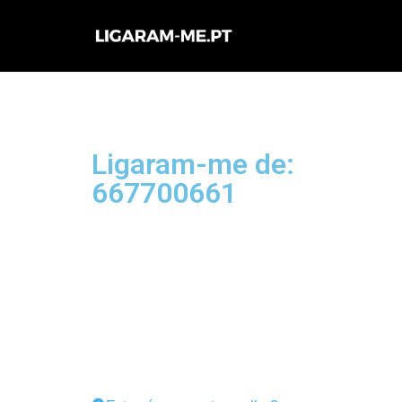
Avançar
para
o
conteúdo
Ligaram-me de:
667700661