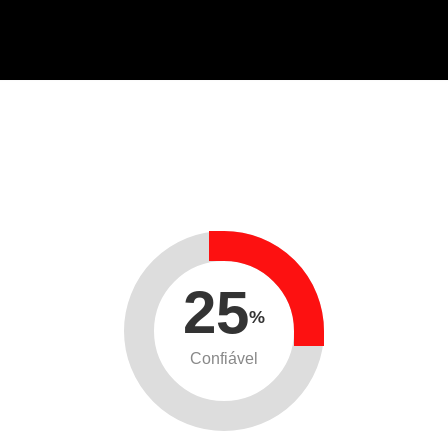
25
%
Confiável