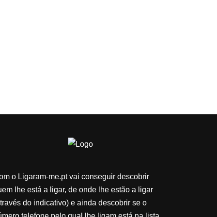
om o Ligaram-me.pt vai conseguir descobrir
em lhe está a ligar, de onde lhe estão a ligar
través do indicativo) e ainda descobrir se o
úmero telefone pelo qual lhe ligam está na lista