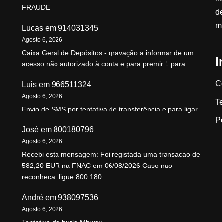
FRAUDE
d
m
Lucas
em
914031345
Agosto 6, 2026
Caixa Geral de Depósitos - gravação a informar de um
I
acesso não autorizado à conta e para premir 1 para…
C
Luis
em
966511324
Agosto 6, 2026
T
Envio de SMS por tentativa de transferência e para ligar
P
José
em
800180796
Agosto 6, 2026
Recebi esta mensagem: Foi registada uma transacao de
582,20 EUR na FNAC em 06/08/2026 Caso nao
reconheca, ligue 800 180…
André
em
938097536
Agosto 6, 2026