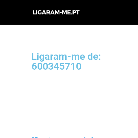
Avançar
para
o
conteúdo
Ligaram-me de:
600345710