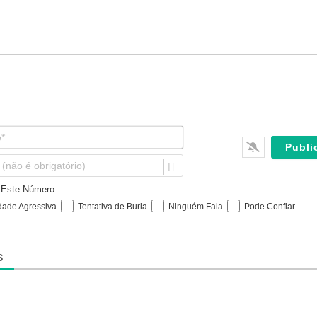
N
o
m
E
e
m
*
a
e Este Número
i
dade Agressiva
Tentativa de Burla
Ninguém Fala
Pode Confiar
l
(
n
ã
S
o
é
o
b
r