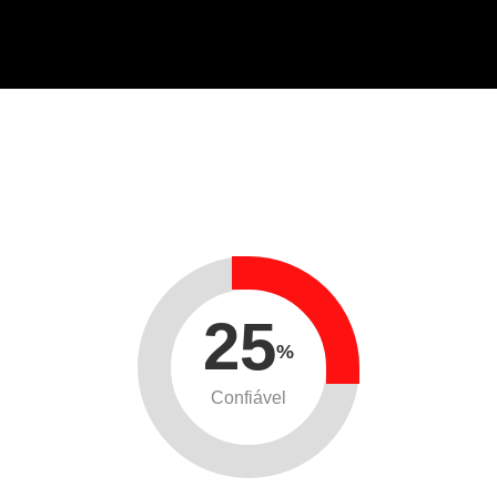
25
%
Confiável