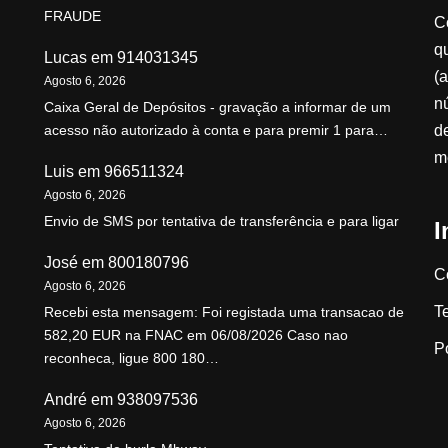
FRAUDE
C
qu
Lucas
em
914031345
(a
Agosto 6, 2026
n
Caixa Geral de Depósitos - gravação a informar de um
d
acesso não autorizado à conta e para premir 1 para…
m
Luis
em
966511324
Agosto 6, 2026
Envio de SMS por tentativa de transferência e para ligar
I
José
em
800180796
C
Agosto 6, 2026
T
Recebi esta mensagem: Foi registada uma transacao de
582,20 EUR na FNAC em 06/08/2026 Caso nao
P
reconheca, ligue 800 180…
André
em
938097536
Agosto 6, 2026