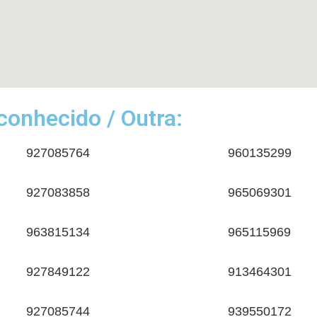
onhecido / Outra:
927085764
960135299
927083858
965069301
963815134
965115969
927849122
913464301
927085744
939550172