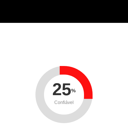
25
%
Confiável