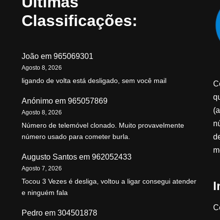
Últimas
Classificações:
João
em
965069301
Agosto 8, 2026
ligando de volta está desligado, sem você mail
C
qu
Anónimo
em
965057869
(a
Agosto 8, 2026
n
Número de telemóvel clonado. Muito provavelmente
d
número usado para cometer burla.
m
Augusto Santos
em
962052433
Agosto 7, 2026
Tocou 3 Vezes é desliga, voltou a ligar consegui atender
I
e ninguém fala
C
Pedro
em
304501878