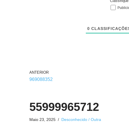
Classifiqu
Public
0
CLASSIFICAÇÕE
ANTERIOR
969088352
55999965712
Maio 23, 2025
Desconhecido / Outra