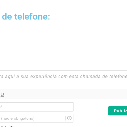
 de telefone:
N
o
m
E
e
m
*
a