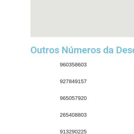
Outros Números da Desc
960358603
927849157
965057920
265408803
913290225