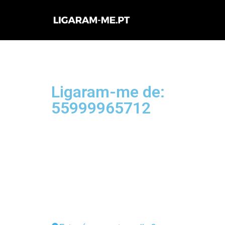
Avançar
para
o
conteúdo
Ligaram-me de:
55999965712